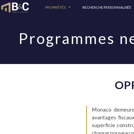
PROPRIÉTÉS
RECHERCHE PERSONNALISÉE
Programmes ne
OP
Monaco demeure u
avantages fiscau
superficie constr
chaque nouveau pro