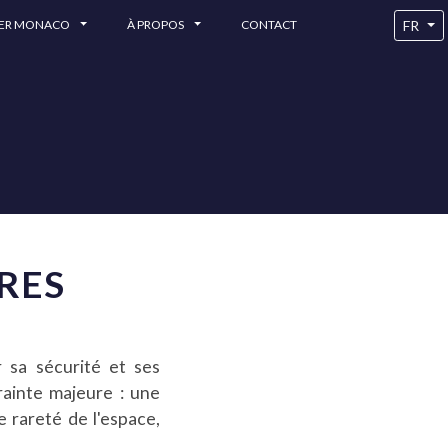
FR
RER MONACO
À PROPOS
CONTACT
RES
 sa sécurité et ses
rainte majeure : une
e rareté de l'espace,