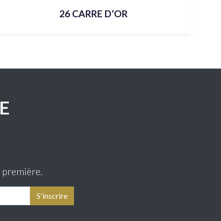
26 CARRE D’OR
E
t première.