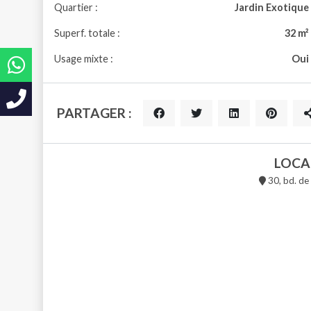
Quartier :
Jardin Exotique
Superf. totale :
32 m²
Usage mixte :
Oui
PARTAGER :
LOCA
30, bd. de