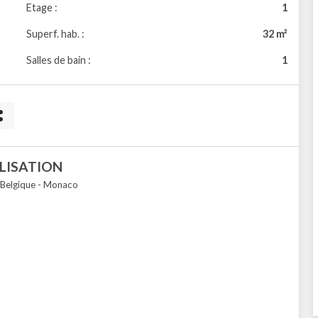
Etage :
1
Superf. hab. :
32 m²
Salles de bain :
1
LISATION
 Belgique - Monaco