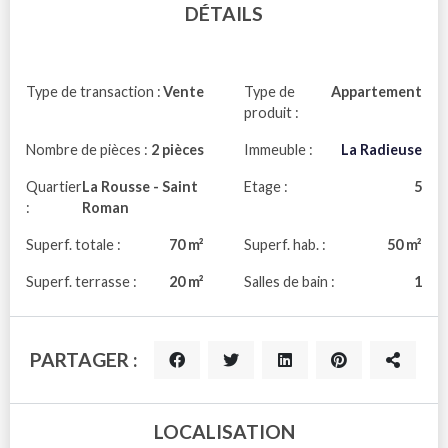
DÉTAILS
Type de transaction :
Vente
Type de
Appartement
produit :
Nombre de pièces :
2 pièces
Immeuble :
La Radieuse
Quartier
La Rousse - Saint
Etage :
5
:
Roman
Superf. totale :
70 m²
Superf. hab. :
50 m²
Superf. terrasse :
20 m²
Salles de bain :
1
PARTAGER :
LOCALISATION