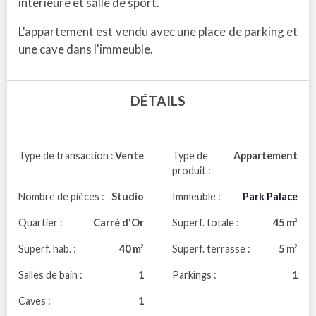
intérieure et salle de sport.
L'appartement est vendu avec une place de parking et
une cave dans l'immeuble.
DÉTAILS
Type de transaction :
Vente
Type de
Appartement
produit :
Nombre de pièces :
Studio
Immeuble :
Park Palace
Quartier :
Carré d'Or
Superf. totale :
45 m²
Superf. hab. :
40 m²
Superf. terrasse :
5 m²
Salles de bain :
1
Parkings :
1
Caves :
1