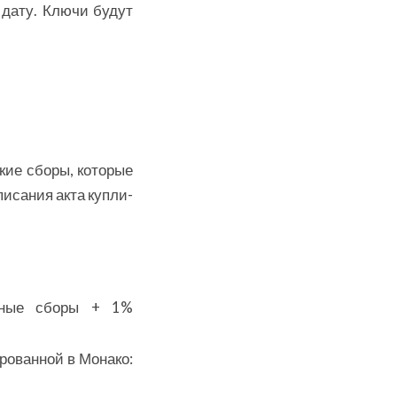
 дату. Ключи будут
ские сборы, которые
исания акта купли-
ные сборы + 1%
рованной в Монако: