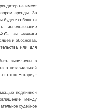
арендатор не имеет
овором аренды. За
ны будете соблюсти
ть использование
.291, вы сможете
сяцев и обосновав,
ительства или для
быть выполнены в
кта в нотариальной
ь остаток. Нотариус
помощью подлинной
соглашение между
нчательное судебное