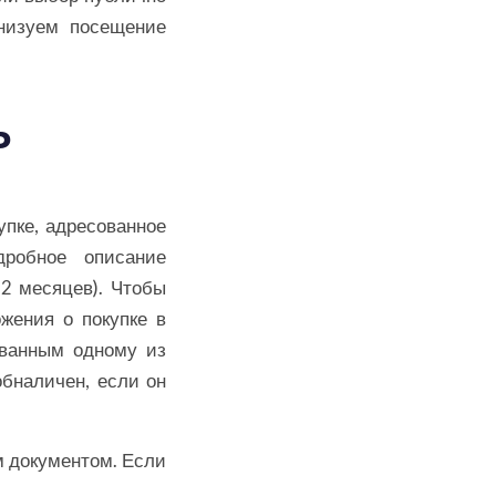
низуем посещение
Ь
упке, адресованное
дробное описание
2 месяцев). Чтобы
жения о покупке в
ованным одному из
обналичен, если он
м документом. Если