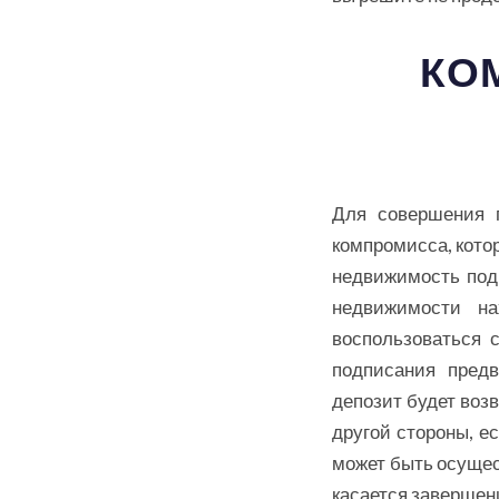
КО
Для совершения п
компромисса, котор
недвижимость под
недвижимости на
воспользоваться 
подписания предв
депозит будет воз
другой стороны, е
может быть осущес
касается завершен