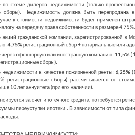
 по схеме дилеров недвижимости (только профессио
е сборы). Недвижимость должна быть перепродана в
учае к стоимости недвижимости будет применен штра
налогу на передачу права собственности в размере 4,75%.
 акций гражданской компании, зарегистрированной в М
ью:
4,75%
регистрационный сбор + нотариальные или адв
 через оффшорную или иностранную компанию:
11,5%
( 
регистрационные сборы).
 недвижимости в качестве пожизненной ренты:
6,25%
(
% регистрационные сборы) рассчитывается от стоимо
ыше 10 лет аннуитета (при его наличии).
нсируется за счет ипотечного кредита, потребуется реги
суммы переуступки ипотеки . В зависимости от типа фи
расходы.
ЕНТСТВА НЕДВИЖИМОСТИ: