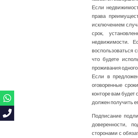
Если недвижимость
права преимущест
исключением случа
срок, установле
недвижимости. Е
воспользоваться с
что будете испол
проживания одного
Если в предложе
оговоренные сроки
конторе вам будет 
должен получить ег
Подписание подли
доверенности, п
сторонами с обязат