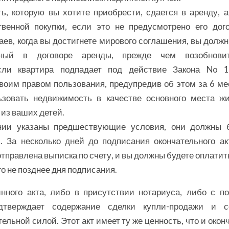
, которую вы хотите приобрести, сдается в аренду, 
венной покупки, если это не предусмотрено его дог
ев, когда вы достигнете мирового соглашения, вы долж
нный в договоре аренды, прежде чем возобнови
сли квартира подпадает под действие Закона No 1
воим правом пользования, предупредив об этом за 6 ме
ьзовать недвижимость в качестве основного места ж
 из ваших детей.
нии указаны предшествующие условия, они должны 
. За несколько дней до подписания окончательного а
отправлена выписка по счету, и вы должны будете оплатит
о не позднее дня подписания.
нного акта, либо в присутствии нотариуса, либо с 
одтверждает содержание сделки купли-продажи и 
ельной силой. Этот акт имеет ту же ценность, что и око