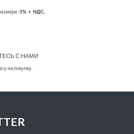
размере
3%
+ НДС,
ЕСЬ С НАМИ
су на покупку.
TTER