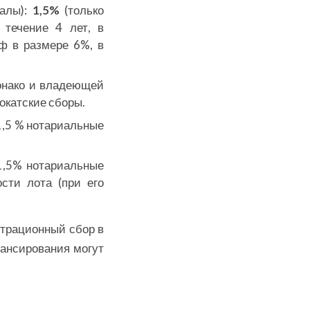
налы):
1,5%
(только
 течение 4 лет, в
ф в размере 6%, в
онако и владеющей
окатские сборы.
1,5 % нотариальные
1,5% нотариальные
сти лота (при его
страционный сбор в
нансирования могут