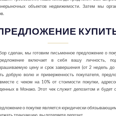
внерыночных объектов недвижимости. Затем мы орга
ов.
ПРЕДЛОЖЕНИЕ КУПИТ
ыбор сделан, мы готовим письменное предложение о пок
редложение включает в себя вашу личность, по
прашиваемую цену и срок завершения (от 2 недель до 
ть добрую волю и приверженность покупателя, предло
вместе с чеком на 10% от стоимости покупки, адрес
денных в Монако. Этот чек служит депозитом и будет 
едложение о покупке является юридически обязывающи
лжать транзакцию, вы потеряете депозит.