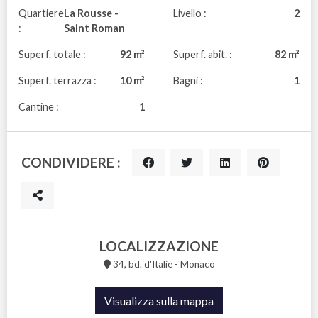
Quartiere
La Rousse -
Livello :
2
:
Saint Roman
Superf. totale :
92 m²
Superf. abit. :
82 m²
Superf. terrazza :
10 m²
Bagni :
1
Cantine :
1
CONDIVIDERE :
LOCALIZZAZIONE
34, bd. d'Italie - Monaco
Visualizza sulla mappa