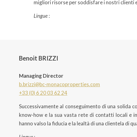
migliori risorse per soddisfare i nostri clienti 
Lingue
:
Benoit BRIZZI
Managing Director
b.brizzi@bc-monacoproperties.com
+33 (0) 6 20 03 62 24
Successivamente al conseguimento di una solida cono
know-how e la sua vasta rete di contatti locali e int
hanno valso la fiducia e la lealtà di una clientela di qu
Lingue
: