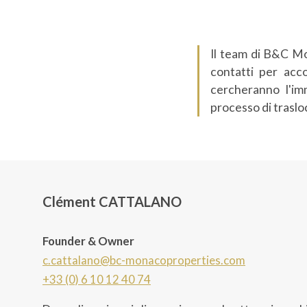
Il team di B&C Mo
contatti per acc
cercheranno l'imm
processo di traslo
Clément CATTALANO
Founder & Owner
c.cattalano@bc-monacoproperties.com
+33 (0) 6 10 12 40 74