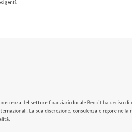
esigenti.
scenza del settore finanziario locale Benoît ha deciso di me
ernazionali. La sua discrezione, consulenza e rigore nella re
alità.