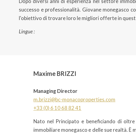
Dopo diversi anni di esperienza nel settore immobi
successo e professionalità. Giovane monegasco con un
l'obiettivo di trovare loro le migliori offerte in que
Lingue :
Maxime BRIZZI
Managing Director
m.brizzi@bc-monacoproperties.com
+33 (0) 6 10 68 82 41
Nato nel Principato e beneficiando di oltr
immobiliare monegasco e delle sue realtà. È mo