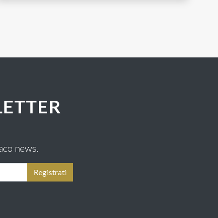
LETTER
aco news.