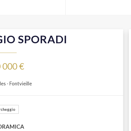
IO SPORADI
 000 €
s - Fontvieille
rcheggio
ORAMICA