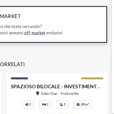
-MARKET
lo che state cercando?
ostri annunci
off-market
esclusivi.
CORRELATI
Vendita
Esclusività
SPAZIOSO BILOCALE - INVESTIMENTO IDEALE
Eden Star - Fontvieille
2
1
1
80 m²