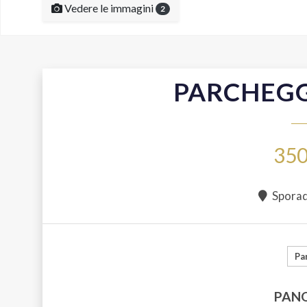
Vedere le immagini
2
PARCHEGG
350
Sporade
Pa
PAN