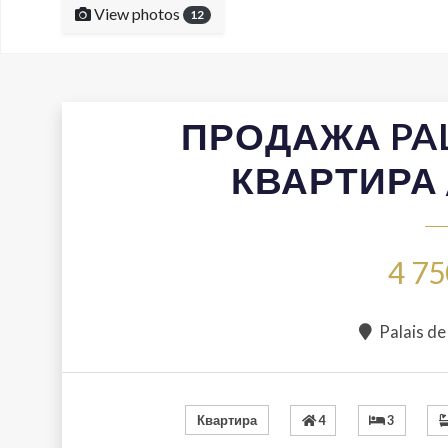
View photos
12
ПРОДАЖА PALA
КВАРТИРА 
4 75
Palais de
4
3
Квартира