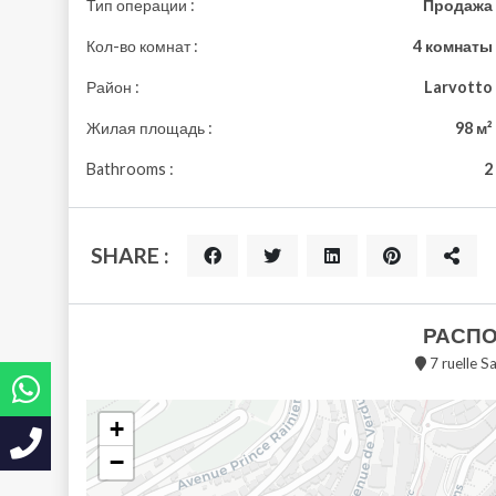
Тип операции :
Продажа
Кол-во комнат :
4 комнаты
Район :
Larvotto
Жилая площадь :
98 м²
Bathrooms :
2
SHARE :
РАСП
7 ruelle S
+
−