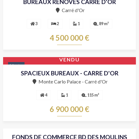
BUREAUX RENOVES CARRE D'OR
Vente
Carré d'Or
3
2
1
89 m²
4 500 000 €
VENDU
Vente
SPACIEUX BUREAUX - CARRE D'OR
Monte Carlo Palace - Carré d'Or
4
1
115 m²
6 900 000 €
FONDS DE COMMERCE BD DES MOULINS
Vente