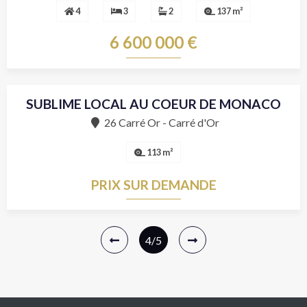
4
3
2
137 m²
6 600 000 €
SUBLIME LOCAL AU COEUR DE MONACO
Vente
26 Carré Or - Carré d'Or
113 m²
PRIX SUR DEMANDE
4
/5